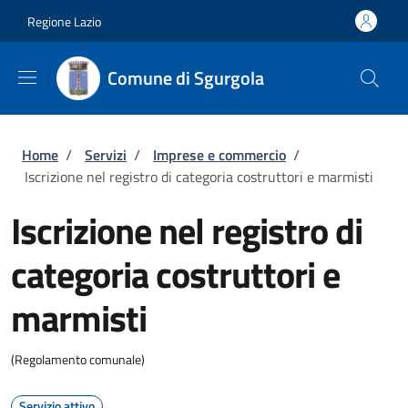
Salta al contenuto principale
Skip to footer content
Regione Lazio
Comune di Sgurgola
Briciole di pane
Home
/
Servizi
/
Imprese e commercio
/
Iscrizione nel registro di categoria costruttori e marmisti
Iscrizione nel registro di
categoria costruttori e
marmisti
(Regolamento comunale)
Servizio attivo