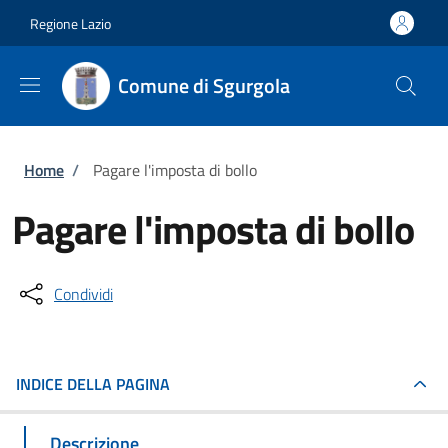
Salta al contenuto principale
Skip to footer content
Regione Lazio
Comune di Sgurgola
Briciole di pane
Home
/
Pagare l'imposta di bollo
Pagare l'imposta di bollo
Condividi
INDICE DELLA PAGINA
Descrizione