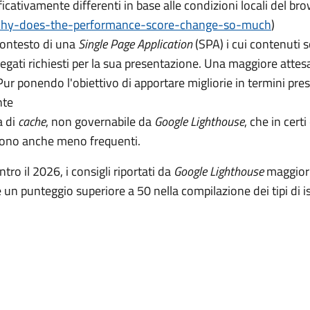
icativamente differenti in base alle condizioni locali del br
why-does-the-performance-score-change-so-much
)
contesto di una
Single Page Application
(SPA) i cui contenuti s
legati richiesti per la sua presentazione. Una maggiore attes
ur ponendo l'obiettivo di apportare migliorie in termini presta
nte
a di
cache
, non governabile da
Google Lighthouse
, che in cert
 sono anche meno frequenti.
tro il 2026, i consigli riportati da
Google Lighthouse
maggiorm
 un punteggio superiore a 50 nella compilazione dei tipi di i