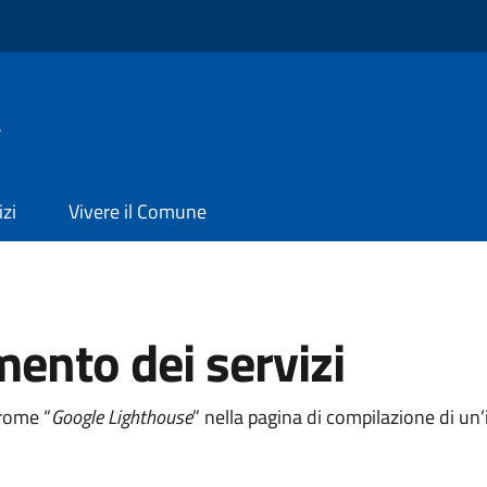
a
izi
Vivere il Comune
mento dei servizi
hrome “
Google Lighthouse
” nella pagina di compilazione di u