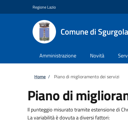
Salta al contenuto principale
Skip to footer content
Regione Lazio
Comune di Sgurgol
Amministrazione
Novità
Serv
Briciole di pane
Home
/
Piano di miglioramento dei servizi
Piano di migliora
Il punteggio misurato tramite estensione di C
La variabilità è dovuta a diversi fattori: