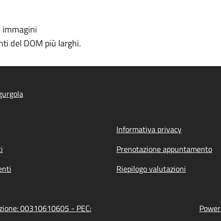
e immagini
ti del DOM più larghi.
gurgola
Informativa privacy
i
Prenotazione appuntamento
nti
Riepilogo valutazioni
azione: 00310610605 - PEC:
Powere