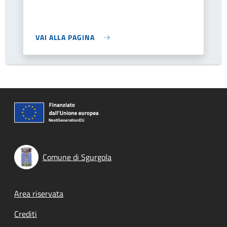
VAI ALLA PAGINA
Comune di Sgurgola
Footer menu
Area riservata
Crediti