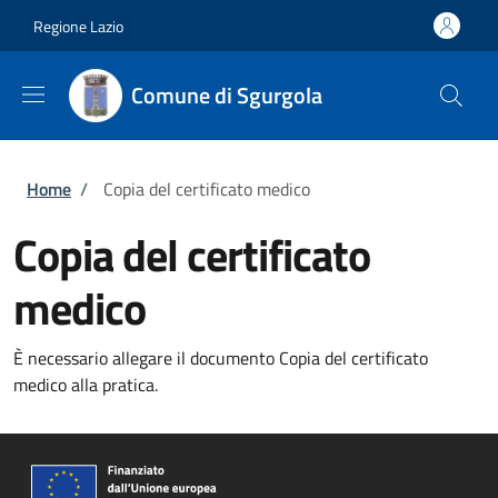
Salta al contenuto principale
Skip to footer content
Regione Lazio
Comune di Sgurgola
Briciole di pane
Home
/
Copia del certificato medico
Copia del certificato
medico
È necessario allegare il documento Copia del certificato
medico alla pratica.