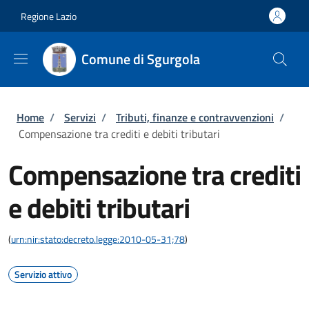
Salta al contenuto principale
Skip to footer content
Regione Lazio
Comune di Sgurgola
Briciole di pane
Home
/
Servizi
/
Tributi, finanze e contravvenzioni
/
Compensazione tra crediti e debiti tributari
Compensazione tra crediti
e debiti tributari
(
urn:nir:stato:decreto.legge:2010-05-31;78
)
Servizio attivo