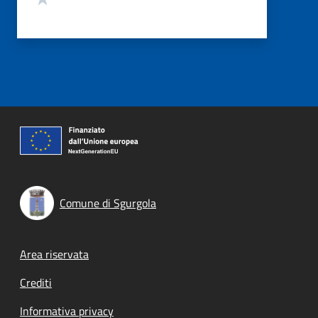
Comune di Sgurgola
Footer menu
Area riservata
Crediti
Informativa privacy