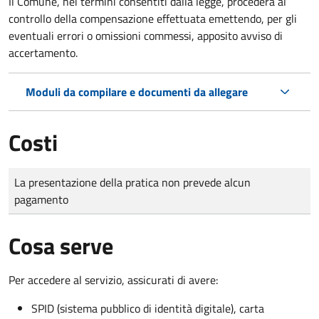
Il Comune, nei termini consentiti dalla legge, procederà al
controllo della compensazione effettuata emettendo, per gli
eventuali errori o omissioni commessi, apposito avviso di
accertamento.
Moduli da compilare e documenti da allegare
Costi
Tipo di pagamento
Importo
La presentazione della pratica non prevede alcun
pagamento
Cosa serve
Per accedere al servizio, assicurati di avere:
SPID (sistema pubblico di identità digitale), carta