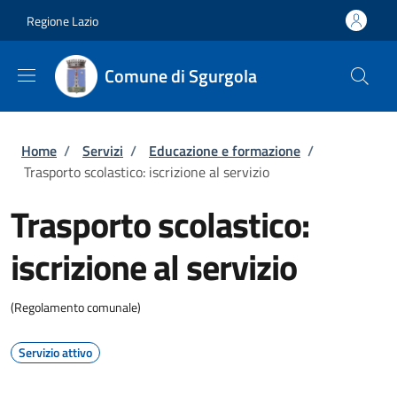
Salta al contenuto principale
Skip to footer content
Regione Lazio
Comune di Sgurgola
Briciole di pane
Home
/
Servizi
/
Educazione e formazione
/
Trasporto scolastico: iscrizione al servizio
Trasporto scolastico:
iscrizione al servizio
(Regolamento comunale)
Servizio attivo