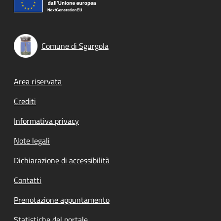
Comune di Sgurgola
Footer menu
Area riservata
Crediti
Informativa privacy
Note legali
Dichiarazione di accessibilità
Contatti
Prenotazione appuntamento
Statistiche del portale