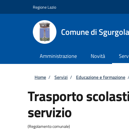
Salta al contenuto principale
Skip to footer content
Regione Lazio
Comune di Sgurgol
Amministrazione
Novità
Serv
Briciole di pane
Home
/
Servizi
/
Educazione e formazione
Trasporto scolasti
servizio
(Regolamento comunale)