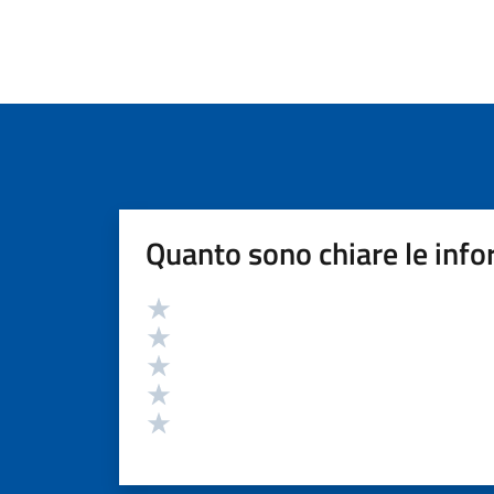
Quanto sono chiare le info
Valutazione
Valuta 5 stelle su 5
Valuta 4 stelle su 5
Valuta 3 stelle su 5
Valuta 2 stelle su 5
Valuta 1 stelle su 5