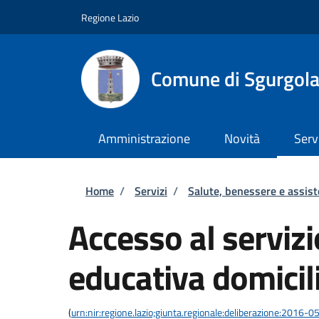
Salta al contenuto principale
Skip to footer content
Regione Lazio
Comune di Sgurgol
Amministrazione
Novità
Serv
Briciole di pane
Home
/
Servizi
/
Salute, benessere e assis
Accesso al servizi
educativa domicil
(
urn:nir:regione.lazio;giunta.regionale:deliberazione:2016-