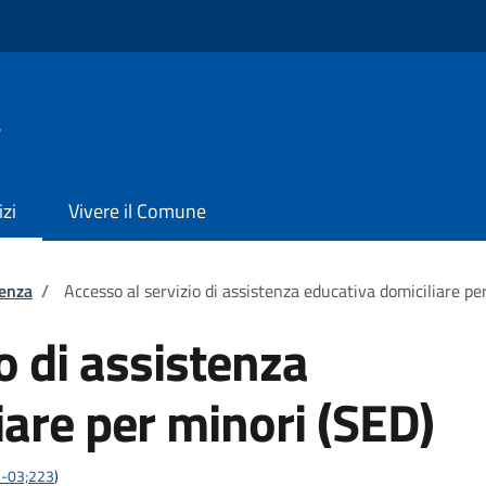
a
izi
Vivere il Comune
tenza
/
Accesso al servizio di assistenza educativa domiciliare pe
o di assistenza
iare per minori (SED)
05-03;223
)