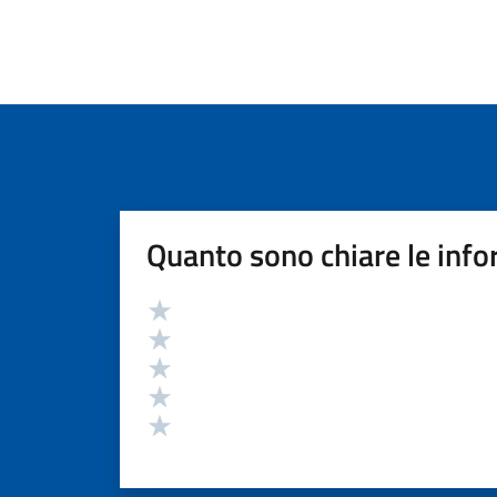
Quanto sono chiare le info
Valutazione
Valuta 5 stelle su 5
Valuta 4 stelle su 5
Valuta 3 stelle su 5
Valuta 2 stelle su 5
Valuta 1 stelle su 5