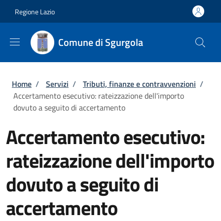
Salta al contenuto principale
Skip to footer content
Regione Lazio
Comune di Sgurgola
Briciole di pane
Home
/
Servizi
/
Tributi, finanze e contravvenzioni
/
Accertamento esecutivo: rateizzazione dell'importo
dovuto a seguito di accertamento
Accertamento esecutivo:
rateizzazione dell'importo
dovuto a seguito di
accertamento