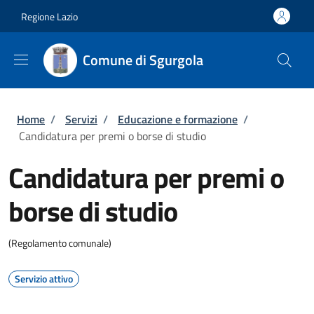
Salta al contenuto principale
Skip to footer content
Regione Lazio
Comune di Sgurgola
Briciole di pane
Home
/
Servizi
/
Educazione e formazione
/
Candidatura per premi o borse di studio
Candidatura per premi o
borse di studio
(Regolamento comunale)
Servizio attivo