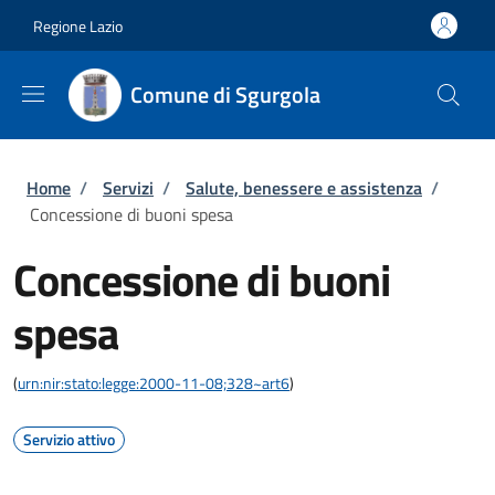
Salta al contenuto principale
Skip to footer content
Regione Lazio
Comune di Sgurgola
Briciole di pane
Home
/
Servizi
/
Salute, benessere e assistenza
/
Concessione di buoni spesa
Concessione di buoni
spesa
(
urn:nir:stato:legge:2000-11-08;328~art6
)
Servizio attivo