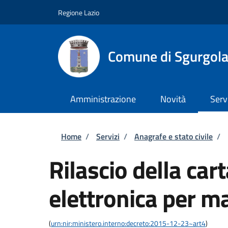
Salta al contenuto principale
Skip to footer content
Regione Lazio
Comune di Sgurgol
Amministrazione
Novità
Serv
Briciole di pane
Home
/
Servizi
/
Anagrafe e stato civile
/
Rilascio della cart
elettronica per m
(
urn:nir:ministero.interno:decreto:2015-12-23~art4
)