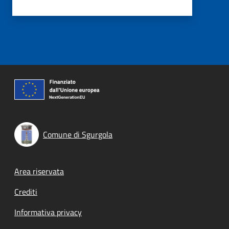
Comune di Sgurgola
Footer menu
Area riservata
Crediti
Informativa privacy