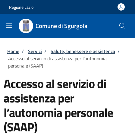
Salta al contenuto principale
Skip to footer content
Regione Lazio
Comune di Sgurgola
Briciole di pane
Home
/
Servizi
/
Salute, benessere e assistenza
/
Accesso al servizio di assistenza per l’autonomia
personale (SAAP)
Accesso al servizio di
assistenza per
l’autonomia personale
(SAAP)