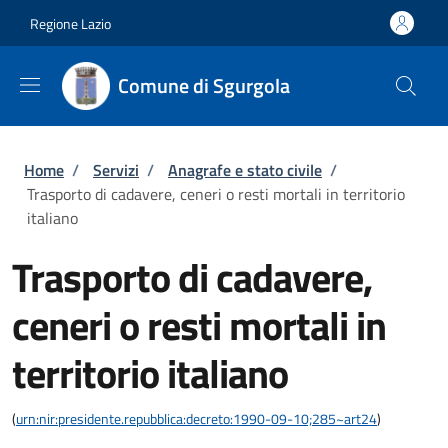
Salta al contenuto principale
Skip to footer content
Regione Lazio
Comune di Sgurgola
Briciole di pane
Home
/
Servizi
/
Anagrafe e stato civile
/
Trasporto di cadavere, ceneri o resti mortali in territorio
italiano
Trasporto di cadavere,
ceneri o resti mortali in
territorio italiano
(
urn:nir:presidente.repubblica:decreto:1990-09-10;285~art24
)