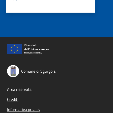
Comune di Sgurgola
Footer menu
Area riservata
Crediti
Informativa privacy